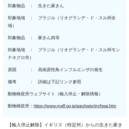
対象物品 ： 生きた家きん
対象地域
：
ブラジル（
リオグランデ・ド・スル州全
域
）
対象物品 ： 家きん肉等
対象地域
：
ブラジル（
リオグランデ・ド・スル州モン
テネグロ市
）
原因 ：
高病原性
鳥インフルエンザの発生
備考 ： 詳細は下記リンク参照
動物検疫所ウェブサイト（輸入停止・解除情報）
動物検疫所：
https://www.maff.go.jp/aqs/topix/im/hpai.htm
【輸入停止解除】イギリス（特定州）からの生きた家き