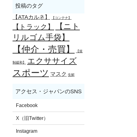
【ATAカルネ】
【コンテナ】
【ニト
【トラック】
リルゴム手袋】
【仲介・売買】
【規
エクササイズ
制緩和】
スポーツ
マスク
生鮮
Facebook
X（旧Twitter）
Instagram