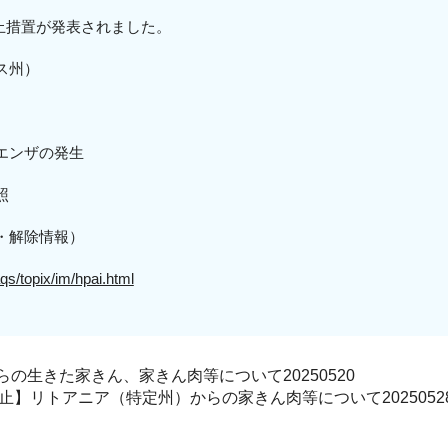
入停止措置が発表されました。
ス州）
エンザの発生
照
・解除情報）
qs/topix/im/hpai.html
の生きた家きん、家きん肉等について20250520
止】リトアニア（特定州）からの家きん肉等について2025052