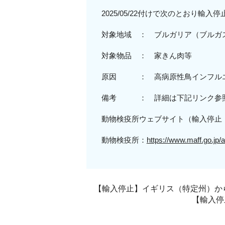
2025/05/22付けで次のとおり輸
対象地域 ：
ブルガリア（ブルガ
対
象物品
： 家きん肉等
原因 ： 高病原性鳥インフル
備考 ： 詳細は下記リンク参
動物検疫所ウェブサイト（輸入停止
動物検疫所：
https://www.maff.go.jp/a
【輸入停止】イギリス（特定州）から
【輸入停