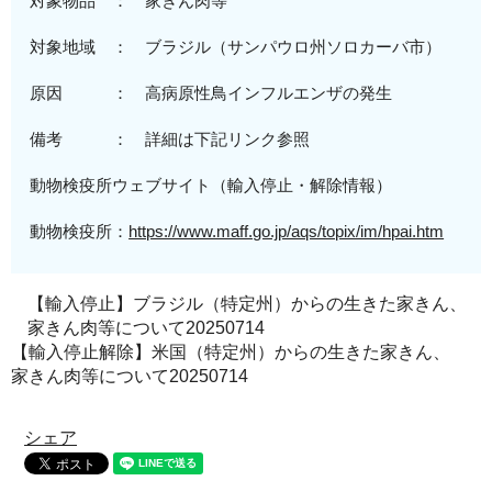
対象物品 ： 家きん肉等
対象地域
：
ブラジル（サンパウロ州ソロカーバ市
）
原因 ：
高病原性
鳥インフルエンザの発生
備考 ： 詳細は下記リンク参照
動物検疫所ウェブサイト（輸入停止・解除情報）
動物検疫所：
https://www.maff.go.jp/aqs/topix/im/hpai.htm
【輸入停止】ブラジル（特定州）からの生きた家きん、
家きん肉等について20250714
【輸入停止解除】米国（特定州）からの生きた家きん、
家きん肉等について20250714
シェア