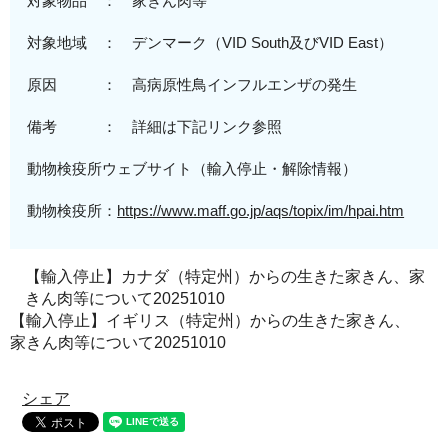
対象物品 ： 家きん肉等
対象地域
：
デンマーク
（VID South及びVID East
）
原因 ：
高病原性
鳥インフルエンザの発生
備考 ： 詳細は下記リンク参照
動物検疫所ウェブサイト（輸入停止・解除情報）
動物検疫所：
https://www.maff.go.jp/aqs/topix/im/hpai.htm
【輸入停止】カナダ（特定州）からの生きた家きん、家
きん肉等について20251010
【輸入停止】イギリス（特定州）からの生きた家きん、
家きん肉等について20251010
シェア