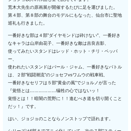
荒木大先生の原画展が開催するたびに足を運びました。
第４部、第８部の舞台のモデルにもなった、仙台市に聖地
巡礼も行きました。
一番好きな部は４部”ダイヤモンドは砕けない”、一番好き
なキャラは山岸由花子、一番好きな敵は吉良吉影、
使ってみたいスタンドはレッド・ホット・チリ・ペッパ
ー、
使われたいスタンドはパール・ジャム、一番好きなバトル
は、２部”戦闘潮流”のジョセフvsワムウの戦車戦、
一番好きなセリフは５部”黄金の風”でジョルノが言った
『覚悟とは………………犠牲の心ではないッ！
覚悟とは！！暗闇の荒野に！！進むべき道を切り開くこと
だッ！』です。
はい、ジョジョのことならノンストップで語れます。
シリーズは6部までアニメ化していて、次の７部”スティー