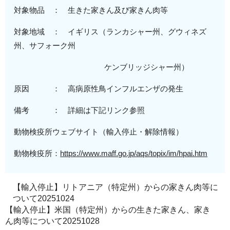
対象物品 ： 生きた家きん及び家きん肉等
対象地域
： イギリス（
ランカシャー州、グウィネズ
州、サフォーク州
ケンブリッジシ
ャー州
）
原
因 ：
高病原性
鳥インフルエンザの発生
備考 ： 詳細は下記リンク参照
動物検疫所ウェブサイト（輸入停止・解除情報）
動物検疫所：
https://www.maff.go.jp/aqs/topix/im/hpai.htm
【輸入停止】リトアニア（特定州）からの家きん肉等に
ついて20251024
【輸入停止】米国（特定州）からの生きた家きん、家き
ん肉等について20251028