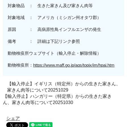
対象物品 ： 生きた家きん及び家きん肉等
対象地域
： アメリカ（
ミシガン州オタワ郡
）
原
因 ：
高病原性
鳥インフルエンザの発生
備考 ： 詳細は下記リンク参照
動物検疫所ウェブサイト（輸入停止・解除情報）
動物検疫所：
https://www.maff.go.jp/aqs/topix/im/hpai.htm
【輸入停止】イギリス（特定州）からの生きた家きん、
家きん肉等について20251029
【輸入停止】ハンガリー（特定県）からの生きた家き
ん、家きん肉等について20251030
シェア