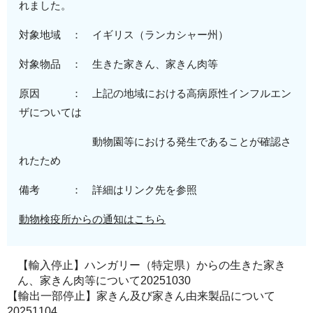
れました。
対象地域 ： イギリス
（ランカシャー州
）
対象物品 ：
生きた家きん、
家きん肉等
原因 ： 上記
の地域における
高病原性
インフルエン
ザについては
動物園
等における発生であることが
確認さ
れたため
備考 ： 詳細はリンク先を参照
動物検疫所からの通知はこちら
【輸入停止】ハンガリー（特定県）からの生きた家き
ん、家きん肉等について20251030
【輸出一部停止】家きん及び家きん由来製品について
20251104