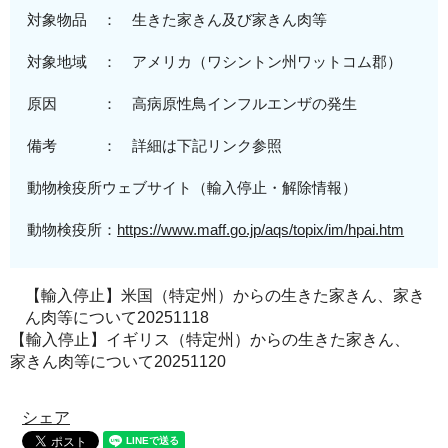
対象物品 ： 生きた家きん及び家きん肉等
対象地域
： アメリカ（
ワシントン州ワットコム郡
）
原
因 ：
高病原性
鳥インフルエンザの発生
備考 ： 詳細は下記リンク参照
動物検疫所ウェブサイト（輸入停止・解除情報）
動物検疫所：
https://www.maff.go.jp/aqs/topix/im/hpai.htm
【輸入停止】米国（特定州）からの生きた家きん、家き
ん肉等について20251118
【輸入停止】イギリス（特定州）からの生きた家きん、
家きん肉等について20251120
シェア