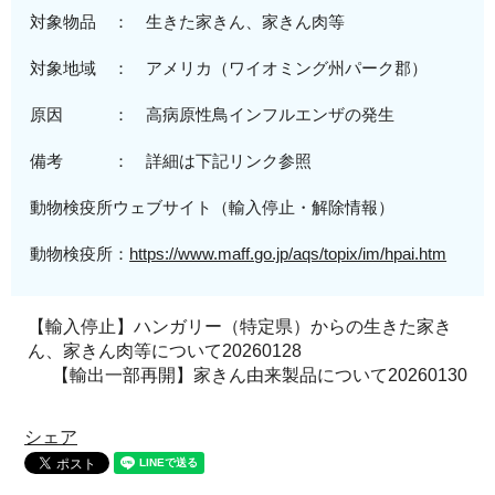
対象物品 ： 生きた家きん、家きん肉等
対象地域
： アメリカ（
ワイオミング州パーク郡
）
原
因 ：
高病原性
鳥インフルエンザの発生
備考 ： 詳細は下記リンク参照
動物検疫所ウェブサイト（輸入停止・解除情報）
動物検疫所：
https://www.maff.go.jp/aqs/topix/im/hpai.htm
【輸入停止】ハンガリー（特定県）からの生きた家き
ん、家きん肉等について20260128
【輸出一部再開】家きん由来製品について20260130
シェア