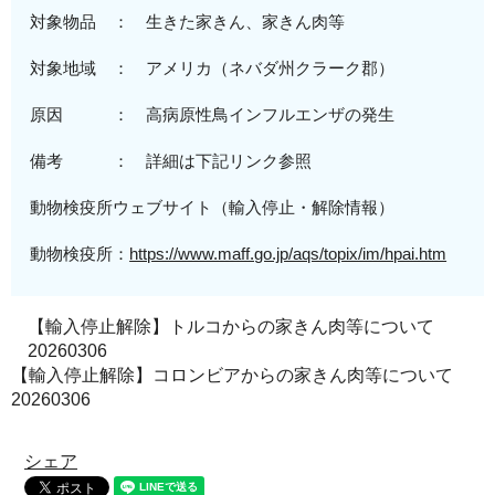
対象物品 ： 生きた家きん、家きん肉等
対象地域
： アメリカ（
ネバダ州クラーク郡
）
原
因 ：
高病原性
鳥インフルエンザの発生
備考 ： 詳細は下記リンク参照
動物検疫所ウェブサイト（輸入停止・解除情報）
動物検疫所：
https://www.maff.go.jp/aqs/topix/im/hpai.htm
【輸入停止解除】トルコからの家きん肉等について
20260306
【輸入停止解除】コロンビアからの家きん肉等について
20260306
シェア