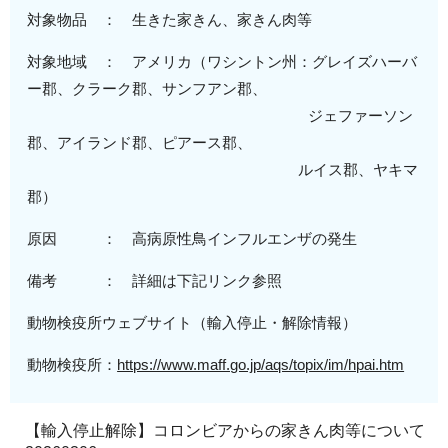
対象物品 ： 生きた家きん、家きん肉等
対象地域
： アメリカ（
ワシントン州：グレイズハーバ
ー郡、クラーク郡、サンフアン郡、
ジェファーソン
郡、アイランド郡、ピアース郡、
ルイス郡、ヤキマ
郡
）
原
因 ：
高病原性
鳥インフルエンザの発生
備考 ： 詳細は下記リンク参照
動物検疫所ウェブサイト（輸入停止・解除情報）
動物検疫所：
https://www.maff.go.jp/aqs/topix/im/hpai.htm
【輸入停止解除】コロンビアからの家きん肉等について