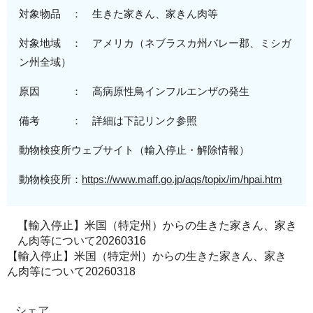
対象物品 ： 生きた家きん、家きん肉等
対象地域
： アメリカ（
ネブラスカ州バレー郡、ミシガ
ン州全域
）
原
因 ：
高病原性
鳥インフルエンザの発生
備考 ： 詳細は下記リンク参照
動物検疫所ウェブサイト（輸入停止・解除情報）
動物検疫所：
https://www.maff.go.jp/aqs/topix/im/hpai.htm
【輸入停止】米国（特定州）からの生きた家きん、家き
ん肉等について20260316
【輸入停止】米国（特定州）からの生きた家きん、家き
ん肉等について20260318
シェア