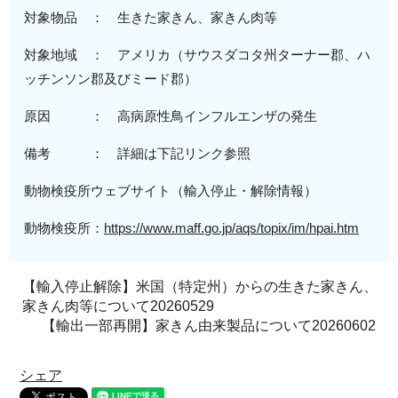
対象物品 ： 生きた家きん、家きん肉等
対象地域
： アメリカ（
サウスダコタ州ターナー郡、ハ
ッチンソン郡及びミード郡
）
原
因 ：
高病原性
鳥インフルエンザの発生
備考 ： 詳細は下記リンク参照
動物検疫所ウェブサイト（輸入停止・解除情報）
動物検疫所：
https://www.maff.go.jp/aqs/topix/im/hpai.htm
【輸入停止解除】米国（特定州）からの生きた家きん、
家きん肉等について20260529
【輸出一部再開】家きん由来製品について20260602
シェア