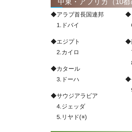
中東・アフリカ（10都
◆アラブ首長国連邦
◆
1.ドバイ
6
◆エジプト
◆
2.カイロ
7
8
◆カタール
3.ドーハ
◆
9
◆サウジアラビア
4.ジェッダ
5.リヤド(※)