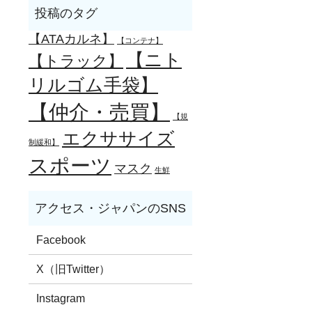
【ATAカルネ】
【コンテナ】
【ニト
【トラック】
リルゴム手袋】
【仲介・売買】
【規
エクササイズ
制緩和】
スポーツ
マスク
生鮮
Facebook
X（旧Twitter）
Instagram