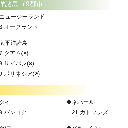
諸島（9都市）
ニュージーランド
.オークランド
太平洋諸島
.グアム(※)
.サイパン(※)
.ポリネシア(※)
タイ
◆ネパール
.バンコク
21.カトマンズ