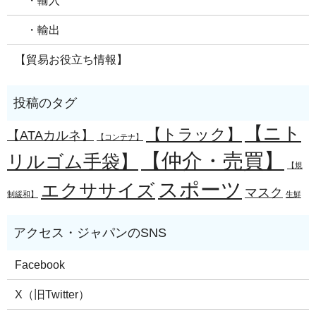
・輸入
・輸出
【貿易お役立ち情報】
【ニト
【トラック】
【ATAカルネ】
【コンテナ】
【仲介・売買】
リルゴム手袋】
【規
スポーツ
エクササイズ
マスク
制緩和】
生鮮
Facebook
X（旧Twitter）