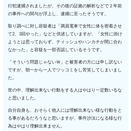
行犯逮捕されましたが、その後の証拠の解析などで２年前
の事件への関与が浮上し、逮捕に至ったそうです。
取り調べに対し容疑者は「満員電車で女性に体を密着させ
て2、3回やった」などと供述していますが、「女性に掛け
ようとは思っておらず、ティッシュやハンカチが間に合わ
なかった」と容疑を一部否認しているそうです。
「そういう問題じゃないＷ」と被害者の方には申し訳ない
ですが、朝一から一人でツッコミをし苦笑してしまいまし
た。
世の中、理解出来ない行動をする人はやはり一定数いるな
と思いました。
自分自身も、おそらく他人には理解出来ない様な行動をと
る事があるだろうなと思いますが、事件沙汰になる様な行
為はやはり理解出来ません。