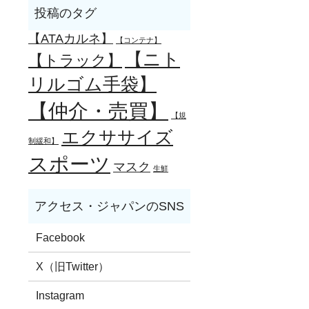
【ATAカルネ】
【コンテナ】
【ニト
【トラック】
リルゴム手袋】
【仲介・売買】
【規
エクササイズ
制緩和】
スポーツ
マスク
生鮮
Facebook
X（旧Twitter）
Instagram