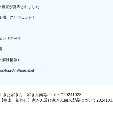
入停止措置が発表されました。
ル州、スリヴェン州）
エンザの発生
照
・解除情報）
qs/topix/im/hpai.html
きた家きん、家きん肉等について20241028
【輸出一部停止】家きん及び家きん由来製品について2024103