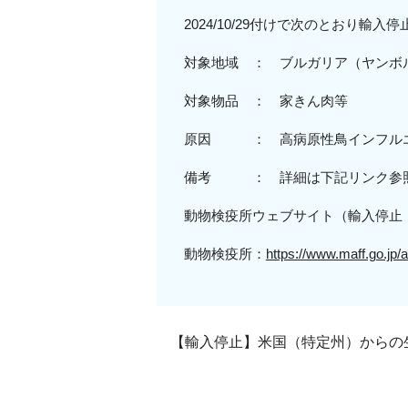
2024/10/29付けで次のとおり輸
対象地域 ：
ブルガリア（ヤンボ
対
象物品
： 家きん肉等
原因 ： 高病原性鳥インフル
備考 ： 詳細は下記リンク参
動物検疫所ウェブサイト（輸入停止
動物検疫所：
https://www.maff.go.jp/a
【輸入停止】米国（特定州）からの生