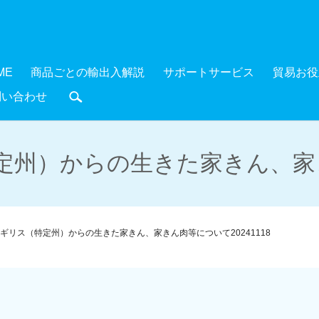
ME
商品ごとの輸出入解説
サポートサービス
貿易お役
問い合わせ
search
州）からの生きた家きん、家きん
ギリス（特定州）からの生きた家きん、家きん肉等について20241118