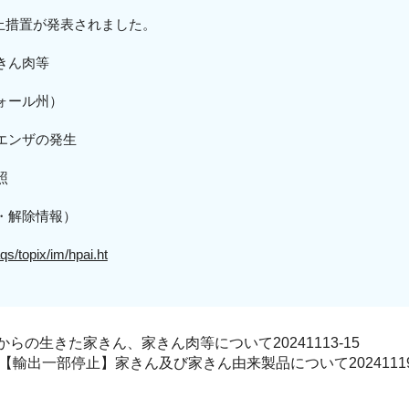
入停止措置が発表されました。
きん肉等
ォール州
）
エンザの発生
照
・解除情報）
qs/topix/im/hpai.ht
の生きた家きん、家きん肉等について20241113-15
【輸出一部停止】家きん及び家きん由来製品について2024111