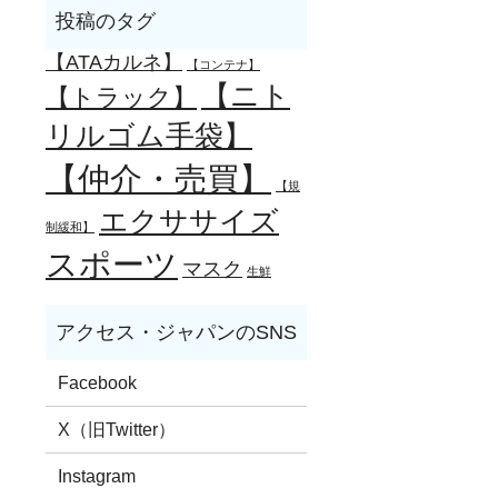
【ATAカルネ】
【コンテナ】
【ニト
【トラック】
リルゴム手袋】
【仲介・売買】
【規
エクササイズ
制緩和】
スポーツ
マスク
生鮮
Facebook
X（旧Twitter）
Instagram