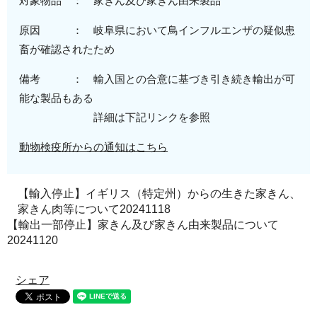
対象物品 ： 家きん及び家きん由来製品
原因 ：
岐阜
県
において鳥インフルエンザの疑似患
畜が確認されたため
備考 ： 輸入国との合意に基づき引き続き輸出が可
能な製品もある
詳細は下記リンクを参照
動物検疫所からの通知はこちら
【輸入停止】イギリス（特定州）からの生きた家きん、
家きん肉等について20241118
【輸出一部停止】家きん及び家きん由来製品について
20241120
シェア