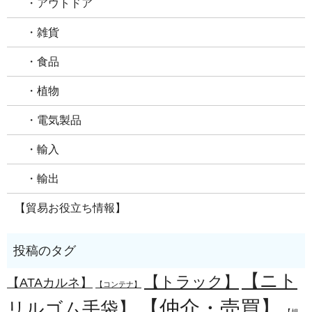
・アウトドア
・雑貨
・食品
・植物
・電気製品
・輸入
・輸出
【貿易お役立ち情報】
【ニト
【トラック】
【ATAカルネ】
【コンテナ】
【仲介・売買】
リルゴム手袋】
【規