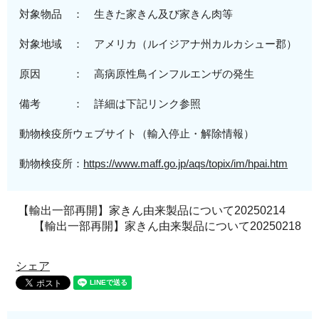
対象物品 ： 生きた家きん及び家きん肉等
対象地域
： アメリカ（
ルイジアナ州カルカシュー郡
）
原因 ：
高病原性
鳥インフルエンザの発生
備考 ： 詳細は下記リンク参照
動物検疫所ウェブサイト（輸入停止・解除情報）
動物検疫所：
https://www.maff.go.jp/aqs/topix/im/hpai.htm
【輸出一部再開】家きん由来製品について20250214
【輸出一部再開】家きん由来製品について20250218
シェア