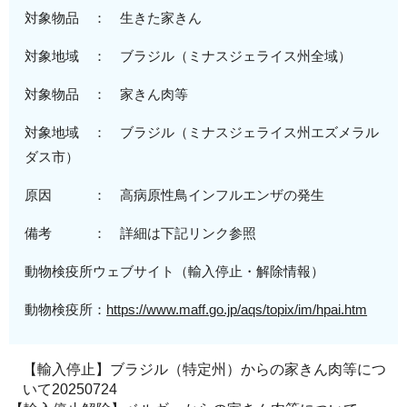
対象物品 ： 生きた家きん
対象地域
：
ブラジル（ミナスジェライス
州全域）
対象物品 ： 家きん肉等
対象地域
：
ブラジル（ミナスジェライス州エズメラル
ダス市
）
原因 ：
高病原性
鳥インフルエンザの発生
備考 ： 詳細は下記リンク参照
動物検疫所ウェブサイト（輸入停止・解除情報）
動物検疫所：
https://www.maff.go.jp/aqs/topix/im/hpai.htm
【輸入停止】ブラジル（特定州）からの家きん肉等につ
いて20250724