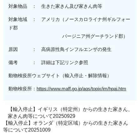
対象物品 ： 生きた家きん及び家きん肉等
対象地域
： アメリカ（
ノースカロライナ州ギルフォー
ド郡
バージニア州グーチランド郡
）
原
因 ：
高病原性
鳥インフルエンザの発生
備考 ： 詳細は下記リンク参照
動物検疫所ウェブサイト（輸入停止・解除情報）
動物検疫所：
https://www.maff.go.jp/aqs/topix/im/hpai.htm
【輸入停止】イギリス（特定州）からの生きた家きん、
家きん肉等について20250929
【輸入停止】オランダ（特定区域）からの生きた家きん
等について20251009