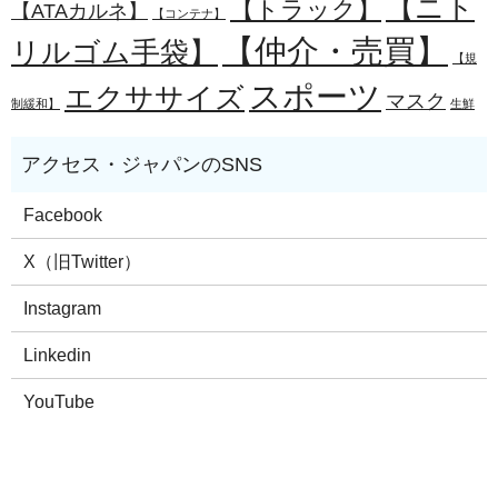
【ニト
【トラック】
【ATAカルネ】
【コンテナ】
【仲介・売買】
リルゴム手袋】
【規
スポーツ
エクササイズ
マスク
制緩和】
生鮮
Facebook
X（旧Twitter）
Instagram
Linkedin
YouTube