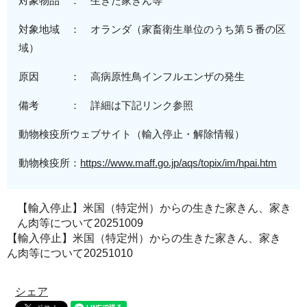
対象物品 ： 生きた家きん等
対象地域
：
オランダ
（
家畜衛生単位のうち第５番の区
域
）
原
因 ：
高病原性
鳥インフルエンザの発生
備考 ： 詳細は下記リンク参照
動物検疫所ウェブサイト（輸入停止・解除情報）
動物検疫所：
https://www.maff.go.jp/aqs/topix/im/hpai.htm
【輸入停止】米国（特定州）からの生きた家きん、家き
ん肉等について20251009
【輸入停止】米国（特定州）からの生きた家きん、家き
ん肉等について20251010
シェア