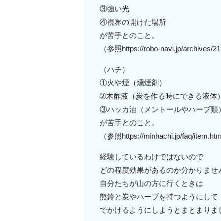
③強い光
④視界の開けた場所
が苦手とのこと。
（参照https://robo-navi.jp/archives/
（ハチ）
①火や煙（燻煙剤）
➁木酢液（炭を作る時にできる液体
③ハッカ油（メントールやハーブ類
が苦手とのこと。
（参照https://minhachi.jp/faq/item.ht
経験しているわけではないので
どの程度効果があるのか分かりませ
自分たちが山の方に行くときは
熊鈴と炭やハーブを持つようにして
でかけるようにしようとまとまりま