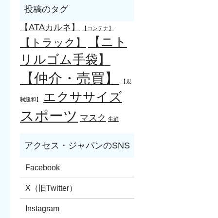
【ATAカルネ】
【コンテナ】
【ニト
【トラック】
リルゴム手袋】
【仲介・売買】
【規
エクササイズ
制緩和】
スポーツ
マスク
生鮮
Facebook
X（旧Twitter）
Instagram