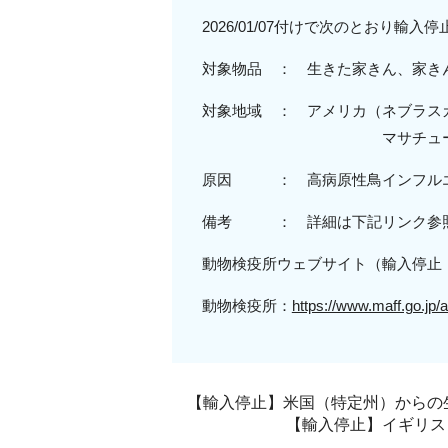
2026/01/07付けで次のとおり輸
対象物品 ： 生きた家きん、家き
対象地域
： アメリカ（
ネブラス
マサチューセッツ州
原
因 ：
高病原性
鳥インフル
備考 ： 詳細は下記リンク参
動物検疫所ウェブサイト（輸入停止
動物検疫所：
https://www.maff.go.jp/
【輸入停止】米国（特定州）からの生
【輸入停止】イギリス（