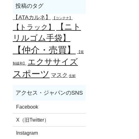
【ATAカルネ】
【コンテナ】
【ニト
【トラック】
リルゴム手袋】
【仲介・売買】
【規
エクササイズ
制緩和】
スポーツ
マスク
生鮮
Facebook
X（旧Twitter）
Instagram