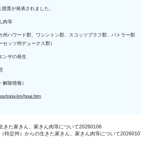
入停止措置が発表されました。
ん肉等
カ州ハワード郡、ワシントン郡、スコッツブラフ郡、バ
トラー郡
デュークス郡
）
エンザの発生
照
・解除情報）
aqs/topix/im/hpai.htm
きた家きん、家きん肉等について20260106
特定州）からの生きた家きん、家きん肉等について2026010