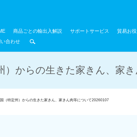
ME
商品ごとの輸出入解説
サポートサービス
貿易お役
問い合わせ
search
）からの生きた家きん、家きん肉
国（特定州）からの生きた家きん、家きん肉等について20260107