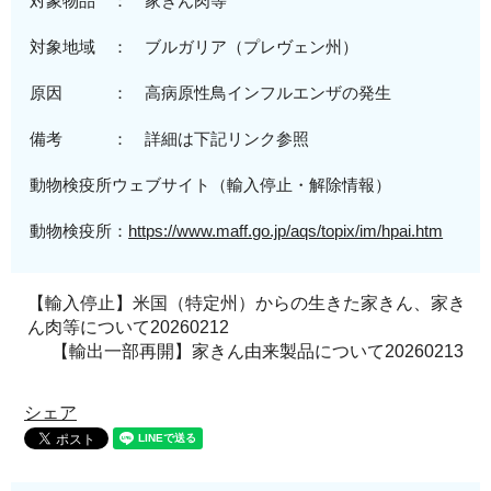
対象物品 ： 家きん肉等
対象地域
：
ブルガリア
（プレヴェン州
）
原因 ：
高病原性
鳥インフルエンザの発生
備考 ： 詳細は下記リンク参照
動物検疫所ウェブサイト（輸入停止・解除情報）
動物検疫所：
https://www.maff.go.jp/aqs/topix/im/hpai.htm
【輸入停止】米国（特定州）からの生きた家きん、家き
ん肉等について20260212
【輸出一部再開】家きん由来製品について20260213
シェア