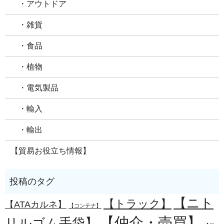
・アウトドア
・雑貨
・食品
・植物
・電気製品
・輸入
・輸出
【貿易お役立ち情報】
【ニト
【トラック】
【ATAカルネ】
【コンテナ】
【仲介・売買】
リルゴム手袋】