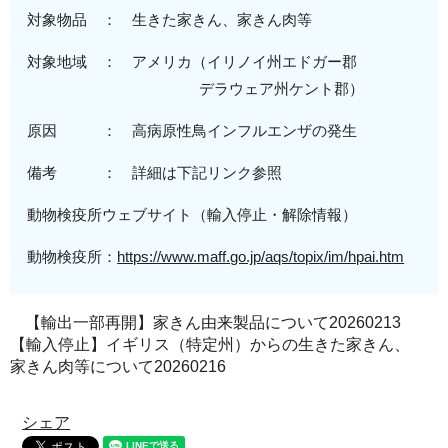
対象物品 ： 生きた家きん、家きん肉等
対象地域
： アメリカ（
イリノイ州エドガー郡
デラウェア州ケント郡
）
原
因 ：
高病原性
鳥インフルエンザの発生
備考 ： 詳細は下記リンク参照
動物検疫所ウェブサイト（輸入停止・解除情報）
動物検疫所：
https://www.maff.go.jp/aqs/topix/im/hpai.htm
【輸出一部再開】家きん由来製品について20260213
【輸入停止】イギリス（特定州）からの生きた家きん、
家きん肉等について20260216
シェア