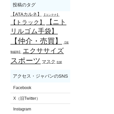
【ATAカルネ】
【コンテナ】
【ニト
【トラック】
リルゴム手袋】
【仲介・売買】
【規
エクササイズ
制緩和】
スポーツ
マスク
生鮮
Facebook
X（旧Twitter）
Instagram