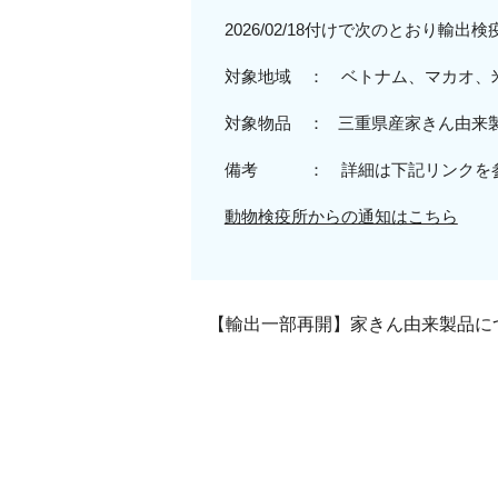
2026/02/18付けで次のとおり輸
対象地域 ：
ベトナム、マカオ、
対象物品 ：
三重
県産
家きん由来
備考 ： 詳細は下記リンクを
動物検疫所からの通知はこちら
【輸出一部再開】家きん由来製品につい