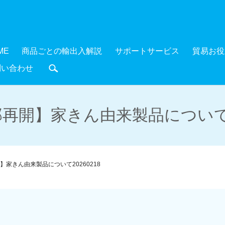
ME
商品ごとの輸出入解説
サポートサービス
貿易お役
問い合わせ
search
再開】家きん由来製品について20
】家きん由来製品について20260218