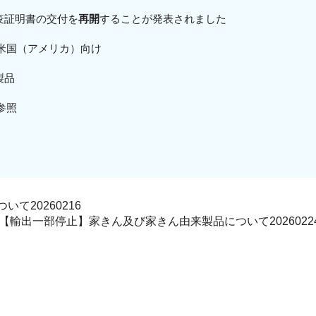
出検疫証明書の交付を
再開
することが発表されました
米国（アメリカ）
向
け
製品
参照
て20260216
【輸出一部停止】家きん及び家きん由来製品について2026022