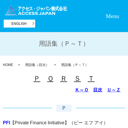
Menu
ENGLISH
用語集（Ｐ～Ｔ）
HOME
用語集（目次）
用語集（Ｐ～Ｔ）
Ｐ
Ｑ
Ｒ
Ｓ
Ｔ
Ｋ～Ｏ
目次
Ｕ～Ｚ
Ｐ
PFI
【Private Finance Initiative】（ピー エフ アイ）