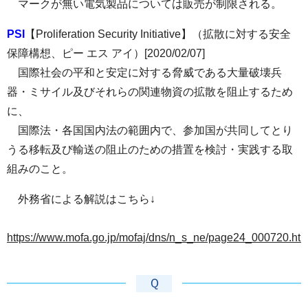
マークが無い電気製品については販売が制限される。
PSI
【Proliferation Security Initiative】（拡散に対する安全
保障構想、ピー エス アイ）[2020/02/07]
国際社会の平和と安定に対する脅威である大量破壊兵
器・ミサイル及びそれらの関連物資の拡散を阻止するため
に、
国際法・各国国内法の範囲内で、参加国が共同してとり
うる移転及び輸送の阻止のための措置を検討・実践する取
組みのこと。
外務省による解説はこちら↓
https://www.mofa.go.jp/mofaj/dns/n_s_ne/page24_000720.htm
Ｑ