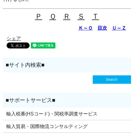
Ｐ
Ｑ
Ｒ
Ｓ
Ｔ
Ｋ～Ｏ
目次
Ｕ～Ｚ
シェア
輸入税番(HSコード)・関税率調査サービス
輸入貿易・国際物流コンサルティング