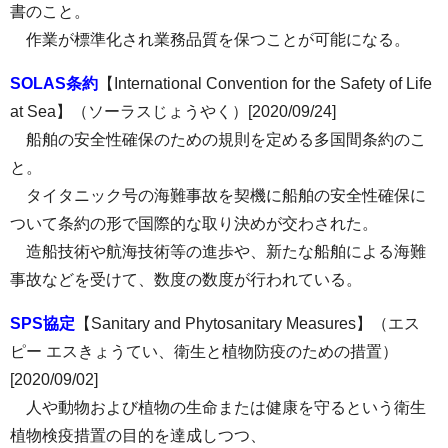
書のこと。
作業が標準化され業務品質を保つことが可能になる。
SOLAS条約
【International Convention for the Safety of Life
at Sea】（ソーラスじょうやく）[2020/09/24]
船舶の安全性確保のための規則を定める多国間条約のこ
と。
タイタニック号の海難事故を契機に船舶の安全性確保に
ついて条約の形で国際的な取り決めが交わされた。
造船技術や航海技術等の進歩や、新たな船舶による海難
事故などを受けて、数度の数度が行われている。
SPS協定
【Sanitary and Phytosanitary Measures】（エス
ピー エスきょうてい、衛生と植物防疫のための措置）
[2020/09/02]
人や動物および植物の生命または健康を守るという衛生
植物検疫措置の目的を達成しつつ、