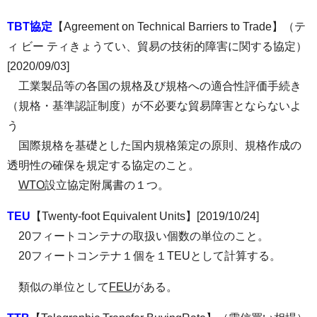
TBT協定
【Agreement on Technical Barriers to Trade】（テ
ィ ビー ティきょうてい、貿易の技術的障害に関する協定）
[2020/09/03]
工業製品等の各国の規格及び規格への適合性評価手続き
（規格・基準認証制度）が不必要な貿易障害とならないよ
う
国際規格を基礎とした国内規格策定の原則、規格作成の
透明性の確保を規定する協定のこと。
WTO
設立協定附属書の１つ。
TEU
【Twenty-foot Equivalent Units】[2019/10/24]
20フィートコンテナの取扱い個数の単位のこと。
20フィートコンテナ１個を１TEUとして計算する。
類似の単位として
FEU
がある。