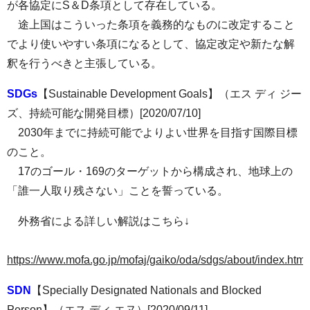
が各協定にS＆D条項として存在している。
途上国はこういった条項を義務的なものに改定すること
でより使いやすい条項になるとして、協定改定や新たな解
釈を行うべきと主張している。
SDGs
【Sustainable Development Goals】（エス ディ ジー
ズ、持続可能な開発目標）[2020/07/10]
2030年までに持続可能でよりよい世界を目指す国際目標
のこと。
17のゴール・169のターゲットから構成され、地球上の
「誰一人取り残さない」ことを誓っている。
外務省による詳しい解説はこちら↓
https://www.mofa.go.jp/mofaj/gaiko/oda/sdgs/about/index.html
SDN
【Specially Designated Nationals and Blocked
Person】（エス ディ エヌ）[2020/09/11]