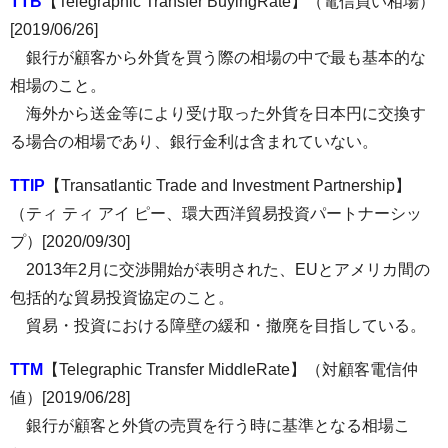
TTB
【Telegraphic Transfer BuyingRate】（電信買い相場）
[2019/06/26]
銀行が顧客から外貨を買う際の相場の中で最も基本的な
相場のこと。
海外から送金等により受け取った外貨を日本円に交換す
る場合の相場であり、銀行金利は含まれていない。
TTIP
【Transatlantic Trade and Investment Partnership】
（ティ ティ アイ ピー、環大西洋貿易投資パートナーシッ
プ）[2020/09/30]
2013年2月に交渉開始が表明された、EUとアメリカ間の
包括的な貿易投資協定のこと。
貿易・投資における障壁の緩和・撤廃を目指している。
TTM
【Telegraphic Transfer MiddleRate】（対顧客電信仲
値）[2019/06/28]
銀行が顧客と外貨の売買を行う時に基準となる相場こ