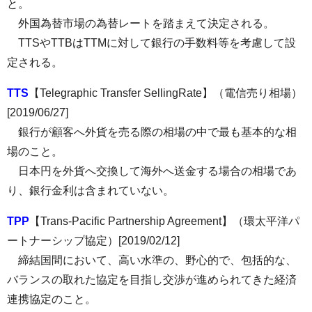
と。
外国為替市場の為替レートを踏まえて決定される。
TTSやTTBはTTMに対して銀行の手数料等を考慮して設
定される。
TTS
【Telegraphic Transfer SellingRate】（電信売り相場）
[2019/06/27]
銀行が顧客へ外貨を売る際の相場の中で最も基本的な相
場のこと。
日本円を外貨へ交換して海外へ送金する場合の相場であ
り、銀行金利は含まれていない。
TPP
【Trans-Pacific Partnership Agreement】（環太平洋パ
ートナーシップ協定）[2019/02/12]
締結国間において、高い水準の、野心的で、包括的な、
バランスの取れた協定を目指し交渉が進められてきた経済
連携協定のこと。