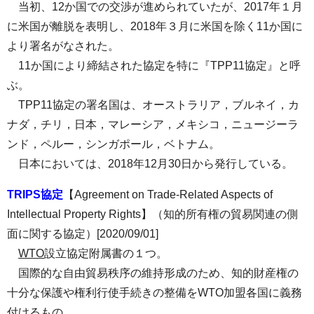
当初、12か国での交渉が進められていたが、2017年１月
に米国が離脱を表明し、2018年３月に米国を除く11か国に
より署名がなされた。
11か国により締結された協定を特に『TPP11協定』と呼
ぶ。
TPP11協定の署名国は、オーストラリア，ブルネイ，カ
ナダ，チリ，日本，マレーシア，メキシコ，ニュージーラ
ンド，ペルー，シンガポール，ベトナム。
日本においては、2018年12月30日から発行している。
TRIPS協定
【Agreement on Trade-Related Aspects of
Intellectual Property Rights】（知的所有権の貿易関連の側
面に関する協定）[2020/09/01]
WTO
設立協定附属書の１つ。
国際的な自由貿易秩序の維持形成のため、知的財産権の
十分な保護や権利行使手続きの整備をWTO加盟各国に義務
付けるもの。