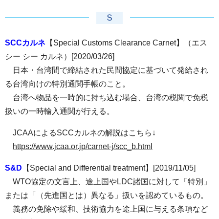
Ｓ
SCCカルネ
【Special Customs Clearance Carnet】（エス
シー シー カルネ）[2020/03/26]
日本・台湾間で締結された民間協定に基づいて発給され
る台湾向けの特別通関手帳のこと。
台湾へ物品を一時的に持ち込む場合、台湾の税関で免税
扱いの一時輸入通関が行える。
JCAAによるSCCカルネの解説はこちら↓
https://www.jcaa.or.jp/carnet-j/scc_b.html
S&D
【Special and Differential treatment】[2019/11/05]
WTO協定の文言上、途上国やLDC諸国に対して「特別」
または「（先進国とは）異なる」扱いを認めているもの。
義務の免除や緩和、技術協力を途上国に与える条項など