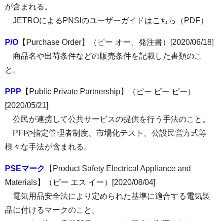
が含まれる。
JETROによるPNSIのユーザーガイドは
こちら
（PDF）
P/O
【Purchase Order】（ピー オー、発注書）[2020/06/18]
商品名や出荷条件などの販売条件を記載した書類のこ
と。
PPP
【Public Private Partnership】（ピー ピー ピー）
[2020/05/21]
公民が連携して公共サービスの提供を行う手法のこと。
PFIや指定管理者制度、市場化テスト、公設民営方式等
様々な手法が含まれる。
PSEマーク
【Product Safety Electrical Appliance and
Materials】（ピー エス イー）[2020/08/04]
電気用品安全法により定められた基準に適合する電気製
品に付けるマークのこと。