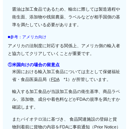
醤油は加工食品であるため、輸出に際しては製造過程や
衛生面、添加物や残留農薬、ラベルなどが相手国側の基
準を満たしている必要があります。
■参考：アメリカ向け
アメリカの法制度に対応する関係上、アメリカ側の輸入者
と協力してクリアしていくことが重要です。
①米国向けの場合の留意点
米国における輸入加工食品については主として保健福祉
省・食品医薬品局（
FDA
*1）が所管しています。
輸入する加工食品が当該加工食品の衛生基準、商品ラベ
ル、添加物、成分や着色料などがFDAの規準を満たすか
確認します。
またバイオテロ法に基づき、 食品関連施設の登録と貨
物到着前に貨物の内容をFDAに事前通知（Prior Notice）