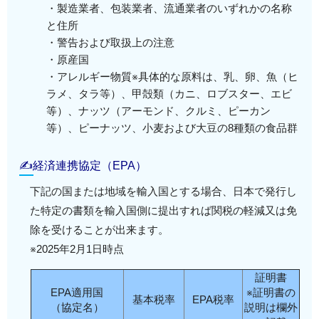
・製造業者、包装業者、流通業者のいずれかの名称
と住所
・警告および取扱上の注意
・原産国
・アレルギー物質※具体的な原料は、乳、卵、魚（ヒ
ラメ、タラ等）、甲殻類（カニ、ロブスター、エビ
等）、ナッツ（アーモンド、クルミ、ピーカン
等）、ピーナッツ、小麦および大豆の8種類の食品群
✍経済連携協定（EPA）
下記の国または地域を輸入国とする場合、日本で発行し
た特定の書類を輸入国側に提出すれば関税の軽減又は免
除を受けることが出来ます。
※2025年2月1日時点
証明書
EPA適用国
※証明書の
基本税率
EPA税率
（協定名）
説明は欄外