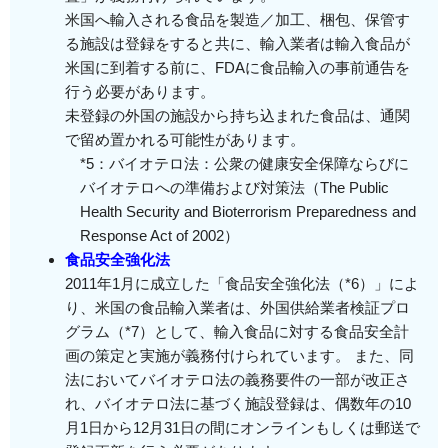
米国へ輸入される食品を製造／加工、梱包、保管す
る施設は登録をすると共に、輸入業者は輸入食品が
米国に到着する前に、FDAに食品輸入の事前通告を
行う必要があります。
未登録の外国の施設から持ち込まれた食品は、通関
で留め置かれる可能性があります。
*5：バイオテロ法：公衆の健康安全保障ならびに
バイオテロへの準備および対策法（The Public
Health Security and Bioterrorism Preparedness and
Response Act of 2002）
食品安全強化法
2011年1月に成立した「食品安全強化法（*6）」によ
り、米国の食品輸入業者は、外国供給業者検証プロ
グラム（*7）として、輸入食品に対する食品安全計
画の策定と実施が義務付けられています。 また、同
法においてバイオテロ法の義務要件の一部が改正さ
れ、バイオテロ法に基づく施設登録は、偶数年の10
月1日から12月31日の間にオンラインもしくは郵送で