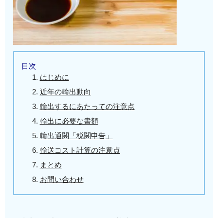
目次
はじめに
近年の輸出動向
輸出するにあたっての注意点
輸出に必要な書類
輸出通関「税関申告」
輸送コスト計算の注意点
まとめ
お問い合わせ