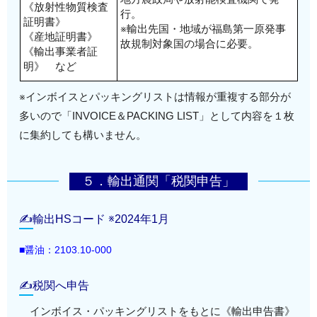
《放射性物質検査
行。
証明書》
※輸出先国・地域が福島第一原発事
《産地証明書》
故規制対象国の場合に必要。
《輸出事業者証
明》 など
※インボイスとパッキングリストは情報が重複する部分が
多いので「INVOICE＆PACKING LIST」として内容を１枚
に集約しても構いません。
５．輸出通関「税関申告」
✍輸出HSコード ※2024年1月
■醤油：2103.10-000
✍税関へ申告
インボイス・パッキングリストをもとに《輸出申告書》