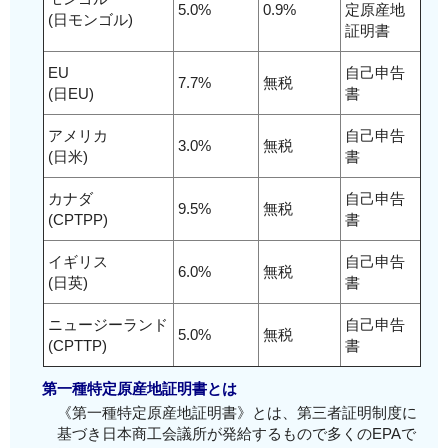
5.0%
0.9%
定原産地
(日モンゴル)
証明書
EU
自己申告
7.7%
無税
(日EU)
書
アメリカ
自己申告
3.0%
無税
(日米)
書
カナダ
自己申告
9.5%
無税
(CPTPP)
書
イギリス
自己申告
6.0%
無税
(日英)
書
ニュージーランド
自己申告
5.0%
無税
(CPTTP)
書
第一種特定原産地証明書とは
《第一種特定原産地証明書》とは、第三者証明制度に
基づき日本商工会議所が発給するもので多くのEPAで