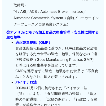
取締局）
*4：ABI／ACS：Automated Broker Interface／
Automated Commercial System（自動ブローカーイン
ターフェース／自動商業システム）
②アメリカにおける加工食品の衛生管理・安全性に関する
主な規準
適正製造規範（GMP）
食品医薬品化粧品法に基づき、FDAは食品の安全性
を確保するため食品の製造、包装、保管などの「適
正製造規範（Good Manufacturing Practice: GMP）」
と呼ばれる衛生基準を設定しています。
GMPを遵守せずに製造、包装された食品は「不良食
品」とみなされ、輸入が禁止されます。
バイオテロ法
2003年12月12日に施行された「バイオテロ法
（*5）」により、「食品関連施設の登録」、「輸入
時の事前通知」、「記録の保存」、「行政による留
置」が義務付けられています。