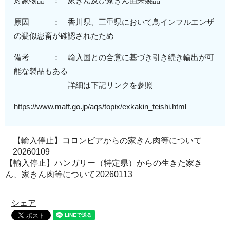
対象物品 ： 家きん及び家きん由来製品
原因 ：
香川県、三重県
において鳥インフルエンザ
の疑似患畜が確認されたため
備考 ： 輸入国との合意に基づき引き続き輸出が可
能な製品もある
詳細は下記リンクを参照
https://www.maff.go.jp/aqs/topix/exkakin_teishi.html
【輸入停止】コロンビアからの家きん肉等について
20260109
【輸入停止】ハンガリー（特定県）からの生きた家き
ん、家きん肉等について20260113
シェア