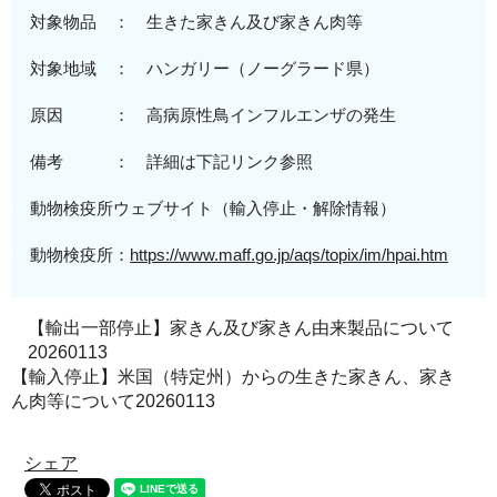
対象物品 ： 生きた家きん及び家きん肉等
対象地域
：
ハンガリー
（
ノーグラード県
）
原
因 ：
高病原性
鳥インフルエンザの発生
備考 ： 詳細は下記リンク参照
動物検疫所ウェブサイト（輸入停止・解除情報）
動物検疫所：
https://www.maff.go.jp/aqs/topix/im/hpai.htm
【輸出一部停止】家きん及び家きん由来製品について
20260113
【輸入停止】米国（特定州）からの生きた家きん、家き
ん肉等について20260113
シェア