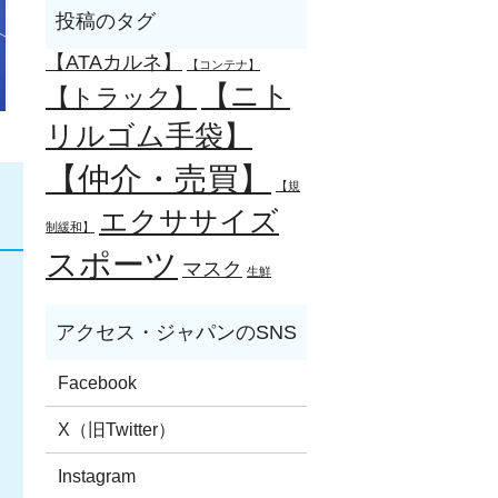
【ATAカルネ】
【コンテナ】
【ニト
【トラック】
リルゴム手袋】
【仲介・売買】
【規
エクササイズ
制緩和】
スポーツ
マスク
生鮮
Facebook
X（旧Twitter）
Instagram